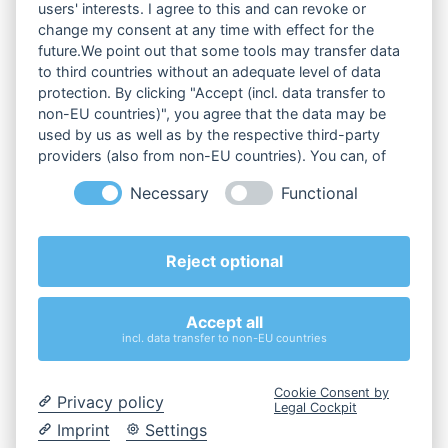
users' interests. I agree to this and can revoke or
change my consent at any time with effect for the
Klimatechnik
future.We point out that some tools may transfer data
Industriekälte
to third countries without an adequate level of data
protection. By clicking "Accept (incl. data transfer to
Wärmetechnik
non-EU countries)", you agree that the data may be
used by us as well as by the respective third-party
Dichtheitsprüfung
providers (also from non-EU countries). You can, of
course, change your cookie settings at any time.
Wartung & Service
Necessary
Functional
Reject optional
Impressum
Datenschutz
Accept all
AGB
incl. data transfer to non-EU countries
© 2026 HBH-Kälte GmbH & Co. KG. All rights reserved.
Cookie Consent by
Privacy policy
Legal Cockpit
Imprint
Settings