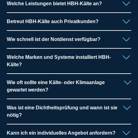
Welche Leistungen bietet HBH-Kälte an?
Wir bieten Lösungen in den Bereichen
Gewerbekälte,
Betreut HBH-Kälte auch Privatkunden?
Klimatechnik, Industriekälte, Wärmetechnik, Wartung
& Service sowie Dichtheitsprüfung
.
Ja, wir bieten
Klimatechnik für private Haushalte
an.
Wie schnell ist der Notdienst verfügbar?
Egal ob einzelne Klimageräte oder komplexe Lösungen
– wir beraten Sie gerne.
Unser
24-Stunden-Notdienst
ist rund um die Uhr für Sie
Welche Marken und Systeme installiert HBH-
erreichbar. Rufen Sie uns einfach unter
+49 1718 152
Kälte?
228
an.
Wir arbeiten mit
namhaften Herstellern
und wählen für
Wie oft sollte eine Kälte- oder Klimaanlage
jedes Projekt die passende Technik aus. Gerne beraten
gewartet werden?
wir Sie individuell.
Regelmäßige
Wartung erhöht die Lebensdauer
und
Was ist eine Dichtheitsprüfung und wann ist sie
Betriebssicherheit. Wir empfehlen
mindestens eine
nötig?
Wartung pro Jahr
, bei intensiver Nutzung häufiger.
Die
Dichtheitsprüfung
ist für Anlagen mit bestimmten
Kann ich ein individuelles Angebot anfordern?
Kältemitteln gesetzlich vorgeschrieben. Wir übernehmen